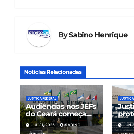
o
p
Post
k
By
Sabino Henrique
Noticias Relacionadas
JUSTIÇA FEDERAL
JUSTIÇA
Audiências nos JEFs
Just
do Ceará começam
prot
segunda-feira
War
JUL 31, 2026
SABINO
JUN 3