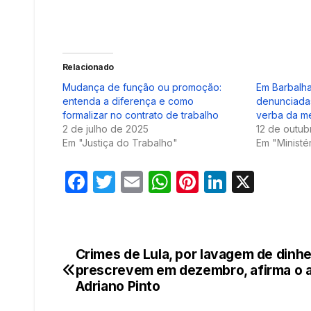
Relacionado
Mudança de função ou promoção:
Em Barbalha
entenda a diferença e como
denunciada
formalizar no contrato de trabalho
verba da m
2 de julho de 2025
12 de outub
Em "Justiça do Trabalho"
Em "Ministé
F
T
E
W
Pi
Li
X
a
w
m
h
nt
n
c
itt
ail
at
er
k
e
er
s
e
e
Crimes de Lula, por lavagem de dinhe
Navegação
b
A
st
dI
prescrevem em dezembro, afirma o a
de
Adriano Pinto
o
p
n