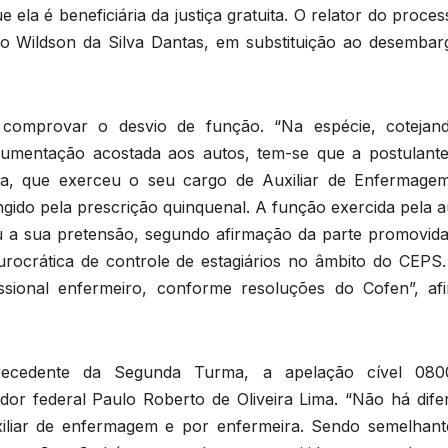
ela é beneficiária da justiça gratuita. O relator do proces
o Wildson da Silva Dantas, em substituição ao desembar
 comprovar o desvio de função. “Na espécie, cotejan
cumentação acostada aos autos, tem-se que a postulante
va, que exerceu o seu cargo de Auxiliar de Enfermage
gido pela prescrição quinquenal. A função exercida pela a
 a sua pretensão, segundo afirmação da parte promovida
burocrática de controle de estagiários no âmbito do CEPS.
issional enfermeiro, conforme resoluções do Cofen”, af
ecedente da Segunda Turma, a apelação cível 080
ador federal Paulo Roberto de Oliveira Lima. “Não há dife
xiliar de enfermagem e por enfermeira. Sendo semelhant