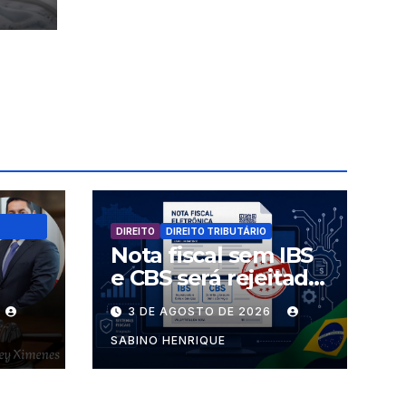
DIREITO
DIREITO TRIBUTÁRIO
Nota fiscal sem IBS
e CBS será rejeitada
uem
a partir desta
3 DE AGOSTO DE 2026
s
segunda-feira
SABINO HENRIQUE