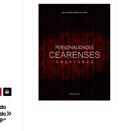
s
do
 do
P”