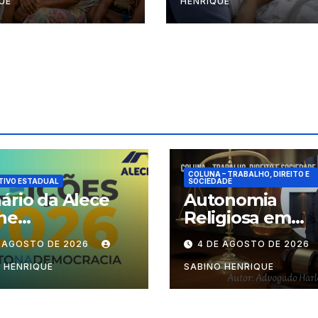
UE
HENRIQUE
COLUNA – TRABALHO, DIREITO E
TIVO ESTADUAL
SOCIEDADE
ário da Alece
Autonomia
ne
Religiosa em
cionamento das
Julgamento: q
E AGOSTO DE 2026
4 DE AGOSTO DE 2026
ões durante o
decide as regra
odo eleitoral
dentro dos
 HENRIQUE
SABINO HENRIQUE
templos?