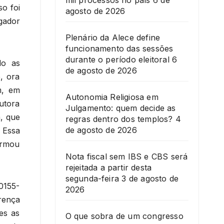
mil processos no país
6 de
so foi
agosto de 2026
gador
Plenário da Alece define
funcionamento das sessões
durante o período eleitoral
6
do as
de agosto de 2026
, ora
m, em
Autonomia Religiosa em
utora
Julgamento: quem decide as
, que
regras dentro dos templos?
4
de agosto de 2026
 Essa
irmou
Nota fiscal sem IBS e CBS será
rejeitada a partir desta
segunda-feira
3 de agosto de
0155-
2026
rença
es as
O que sobra de um congresso