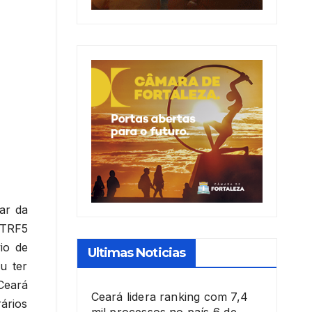
ar da
 TRF5
io de
Ultimas Noticias
u ter
Ceará
Ceará lidera ranking com 7,4
ários