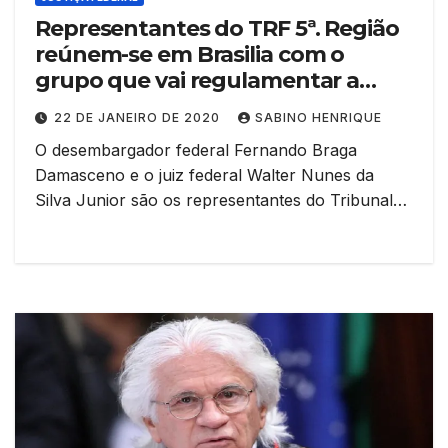
Representantes do TRF 5ª. Região
reúnem-se em Brasilia com o
grupo que vai regulamentar a
implantação do juiz de garantias
22 DE JANEIRO DE 2020
SABINO HENRIQUE
no âmbito da Justiça federal
O desembargador federal Fernando Braga
Damasceno e o juiz federal Walter Nunes da
Silva Junior são os representantes do Tribunal…