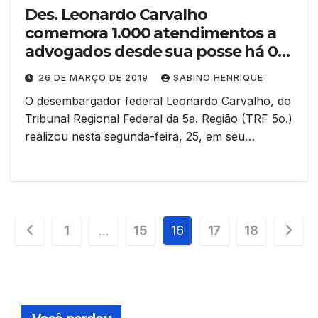
Des. Leonardo Carvalho
comemora 1.000 atendimentos a
advogados desde sua posse há 02
anos
26 DE MARÇO DE 2019
SABINO HENRIQUE
O desembargador federal Leonardo Carvalho, do
Tribunal Regional Federal da 5a. Região (TRF 5o.)
realizou nesta segunda-feira, 25, em seu…
Paginação
1
…
15
16
17
18
de
posts