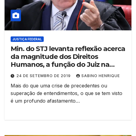
JUSTIÇA FEDERAL
Min. do STJ levanta reflexão acerca
da magnitude dos Direitos
Humanos, a função do Juiz na
proteção das garantias
24 DE SETEMBRO DE 2019
SABINO HENRIQUE
fundamentais e a burocracia
Mais do que uma crise de precedentes ou
judicial
superação de entendimentos, o que se tem visto
é um profundo afastamento…