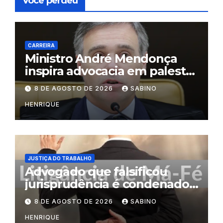
Você perdeu
CARREIRA
Ministro André Mendonça
inspira advocacia em palestra
na OAB do Rio
8 DE AGOSTO DE 2026
SABINO
HENRIQUE
JUSTIÇA DO TRABALHO
Advogado que falsificou
jurisprudência é condenado
por litigância de má-fé
8 DE AGOSTO DE 2026
SABINO
HENRIQUE