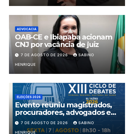
ADVOCACIA
OAB-CE e Ibiapaba acionam
CNJ por vacância de juiz
7 DE AGOSTO DE 2026
SABINO
HENRIQUE
ELEIÇÕES 2026
Evento reuniu magistrados,
procuradores, advogados e
especialistas para debater
7 DE AGOSTO DE 2026
SABINO
inteligência artificial,
HENRIQUE