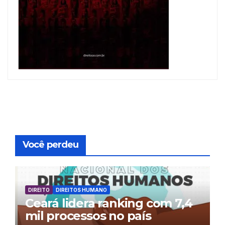
Você perdeu
DIREITO
DIREITOS HUMANO
Ceará lidera ranking com 7,4
mil processos no país