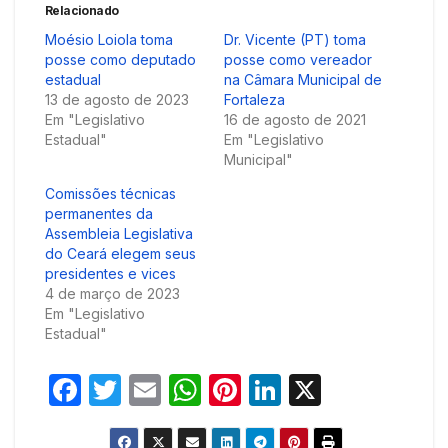
Relacionado
Moésio Loiola toma
Dr. Vicente (PT) toma
posse como deputado
posse como vereador
estadual
na Câmara Municipal de
13 de agosto de 2023
Fortaleza
Em "Legislativo
16 de agosto de 2021
Estadual"
Em "Legislativo
Municipal"
Comissões técnicas
permanentes da
Assembleia Legislativa
do Ceará elegem seus
presidentes e vices
4 de março de 2023
Em "Legislativo
Estadual"
F
T
E
W
Pi
Li
X
a
w
m
h
nt
n