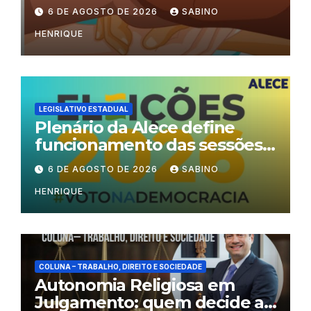
6 DE AGOSTO DE 2026
SABINO
HENRIQUE
LEGISLATIVO ESTADUAL
Plenário da Alece define
funcionamento das sessões
durante o período eleitoral
6 DE AGOSTO DE 2026
SABINO
HENRIQUE
COLUNA – TRABALHO, DIREITO E SOCIEDADE
Autonomia Religiosa em
Julgamento: quem decide as