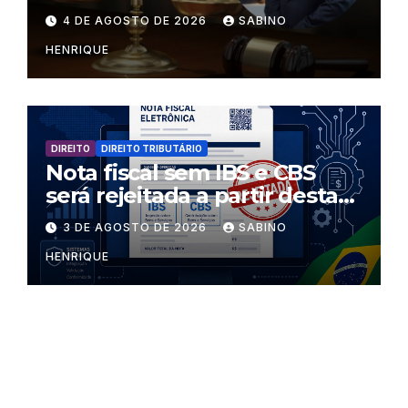
regras dentro dos templos?
4 DE AGOSTO DE 2026
SABINO
HENRIQUE
DIREITO
DIREITO TRIBUTÁRIO
Nota fiscal sem IBS e CBS
será rejeitada a partir desta
segunda-feira
3 DE AGOSTO DE 2026
SABINO
HENRIQUE