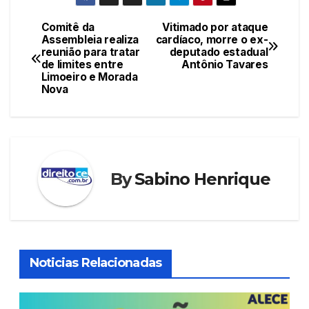
c
itt
ail
at
er
k
e
er
s
e
e
Comitê da
Vitimado por ataque
Navegação
Assembleia realiza
cardíaco, morre o ex-
b
A
st
dI
reunião para tratar
deputado estadual
de
o
p
n
de limites entre
Antônio Tavares
Limoeiro e Morada
Post
o
p
Nova
k
By
Sabino Henrique
Noticias Relacionadas