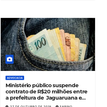
ADVOCACIA
Ministério público suspende
contrato de R$20 milhões entre
a prefeitura de Jaguaruana e
escritório Holanda Advocacia
27 DE OUTUBRO DE 2019
SABINO