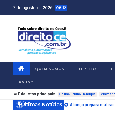
Skip
7 de agosto de 2026
08:12
to
content
QUEM SOMOS
DIREITO
L
ANUNCIE
Etiquetas principais
Coluna Sabino Henrique
Ministéri
Últimas Notícias
de 13 a 17 de julho
Aliança prepara mutirão em cemitério