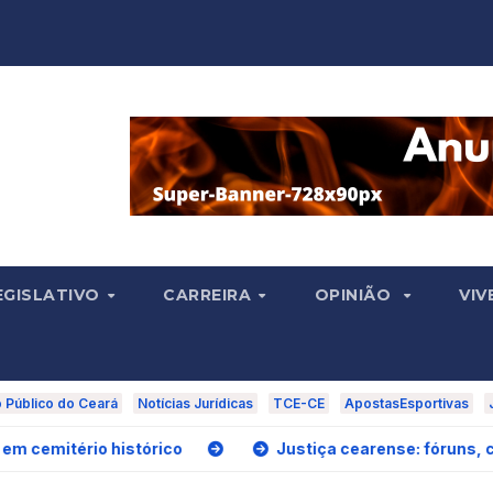
EGISLATIVO
CARREIRA
OPINIÃO
VIV
o Público do Ceará
Notícias Jurídicas
TCE-CE
ApostasEsportivas
 histórico
Justiça cearense: fóruns, condenações