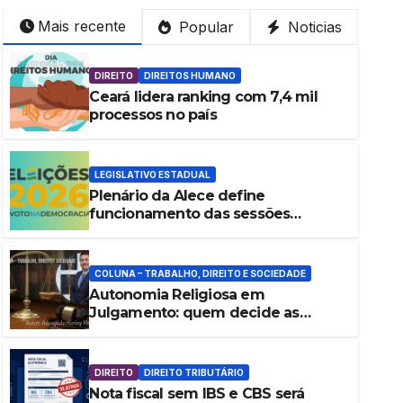
Mais recente
Popular
Noticias
DIREITO
DIREITOS HUMANO
Ceará lidera ranking com 7,4 mil
processos no país
LEGISLATIVO ESTADUAL
Plenário da Alece define
funcionamento das sessões
durante o período eleitoral
COLUNA – TRABALHO, DIREITO E SOCIEDADE
Autonomia Religiosa em
DIREITO
DIREITO TRIBUTÁRIO
Julgamento: quem decide as
Nota fiscal sem IBS e CBS será
regras dentro dos templos?
desta segunda-feira
DIREITO
DIREITO TRIBUTÁRIO
Nota fiscal sem IBS e CBS será
3 DE AGOSTO DE 2026
SABINO HENRIQUE