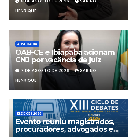
8 DE AGOSTO DE 2026
SABINO
HENRIQUE
ADVOCACIA
OAB-CE e Ibiapaba acionam
CNJ por vacância de juiz
7 DE AGOSTO DE 2026
SABINO
HENRIQUE
ELEIÇÕES 2026
Evento reuniu magistrados,
procuradores, advogados e
especialistas para debater