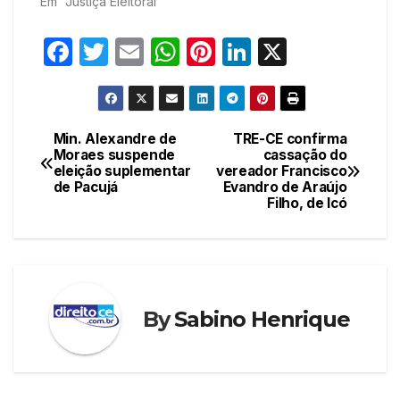
Em "Justiça Eleitoral"
F
T
E
W
Pi
Li
X
a
w
m
h
nt
n
c
itt
ail
at
er
k
e
er
s
e
e
Min. Alexandre de
TRE-CE confirma
Navegação
Moraes suspende
cassação do
b
A
st
dI
eleição suplementar
vereador Francisco
de
o
p
n
de Pacujá
Evandro de Araújo
Filho, de Icó
Post
o
p
k
By
Sabino Henrique