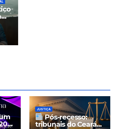
AL
tico
a
JUSTIÇA
 um
Pós-recesso:
200
tribunais do Ceará