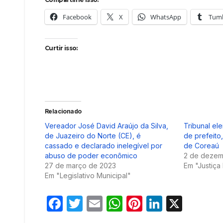
Facebook
X
WhatsApp
Tumb
Curtir isso:
Relacionado
Vereador José David Araújo da Silva,
Tribunal el
de Juazeiro do Norte (CE), é
de prefeito
cassado e declarado inelegível por
de Coreaú
abuso de poder econômico
2 de dezem
27 de março de 2023
Em "Justiça 
Em "Legislativo Municipal"
F
T
E
W
Pi
Li
X
a
w
m
h
nt
n