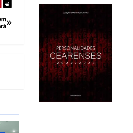
 em
ará