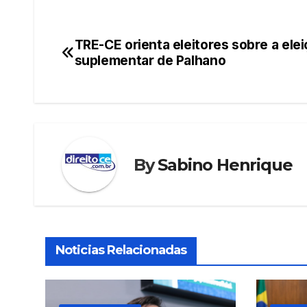
c
itt
ail
at
er
k
e
er
s
e
e
TRE-CE orienta eleitores sobre a ele
Navegação
b
A
st
dI
suplementar de Palhano
de
o
p
n
o
p
Post
k
By
Sabino Henrique
Noticias Relacionadas