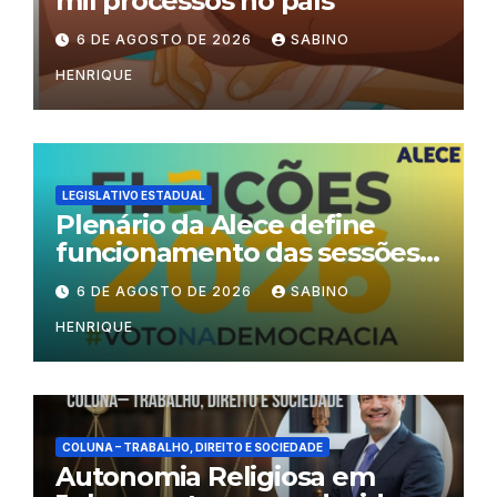
mil processos no país
6 DE AGOSTO DE 2026
SABINO
HENRIQUE
LEGISLATIVO ESTADUAL
Plenário da Alece define
funcionamento das sessões
durante o período eleitoral
6 DE AGOSTO DE 2026
SABINO
HENRIQUE
COLUNA – TRABALHO, DIREITO E SOCIEDADE
Autonomia Religiosa em