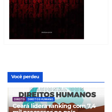
Você perdeu
DIREITO
DIREITOS HUMANO
Ceará lidera ranking com 7,4