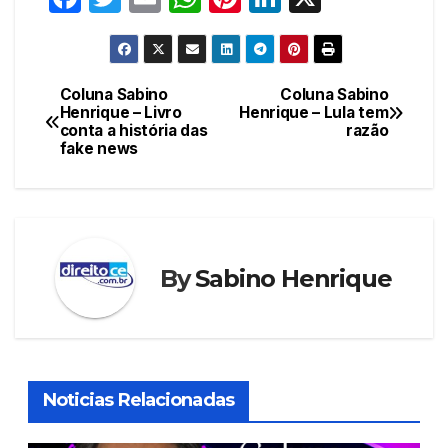
a
w
m
h
nt
n
c
itt
ail
at
er
k
e
er
s
e
e
Coluna Sabino
Coluna Sabino
Navegação
Henrique – Livro
Henrique – Lula tem
b
A
st
dI
conta a história das
razão
de
o
p
n
fake news
Post
o
p
k
By
Sabino Henrique
Noticias Relacionadas