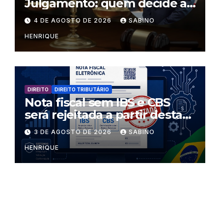
Julgamento: quem decide as
regras dentro dos templos?
4 DE AGOSTO DE 2026
SABINO
HENRIQUE
DIREITO
DIREITO TRIBUTÁRIO
Nota fiscal sem IBS e CBS
será rejeitada a partir desta
segunda-feira
3 DE AGOSTO DE 2026
SABINO
HENRIQUE