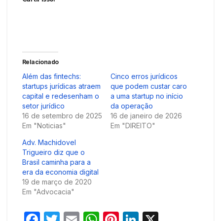
Relacionado
Além das fintechs:
Cinco erros jurídicos
startups jurídicas atraem
que podem custar caro
capital e redesenham o
a uma startup no início
setor jurídico
da operação
16 de setembro de 2025
16 de janeiro de 2026
Em "Noticias"
Em "DIREITO"
Adv. Machidovel
Trigueiro diz que o
Brasil caminha para a
era da economia digital
19 de março de 2020
Em "Advocacia"
F
T
E
W
Pi
Li
X