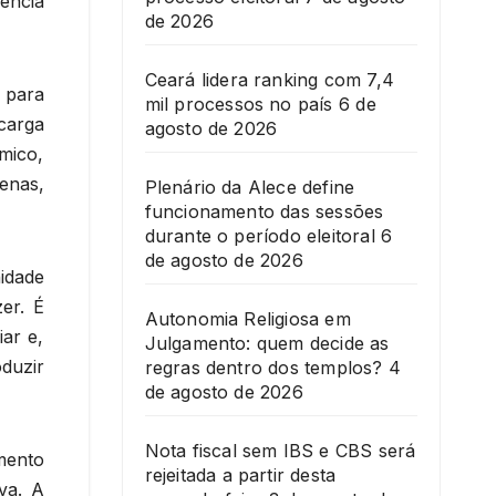
uência
de 2026
Ceará lidera ranking com 7,4
l para
mil processos no país
6 de
carga
agosto de 2026
mico,
enas,
Plenário da Alece define
funcionamento das sessões
durante o período eleitoral
6
de agosto de 2026
nidade
er. É
Autonomia Religiosa em
ar e,
Julgamento: quem decide as
duzir
regras dentro dos templos?
4
de agosto de 2026
Nota fiscal sem IBS e CBS será
mento
rejeitada a partir desta
va. A