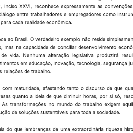
 7º, inciso XXVI, reconhece expressamente as convenções
 diálogo entre trabalhadores e empregadores como instru
 para cada realidade econômica.
erece ao Brasil. O verdadeiro exemplo não reside simplesme
, mas na capacidade de conciliar desenvolvimento econô
 de vida. Nenhuma alteração legislativa produzirá resul
imentos em educação, inovação, tecnologia, segurança jur
s relações de trabalho.
da com maturidade, afastando tanto o discurso de que qua
resas quanto a ideia de que diminuir horas, por si só, res
. As transformações no mundo do trabalho exigem equilí
ção de soluções sustentáveis para toda a sociedade.
ais do que lembranças de uma extraordinária riqueza histó