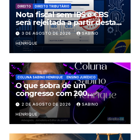
DIREITO
DIREITO TRIBUTÁRIO
Nota fiscal sem IBS e CBS
será rejeitada a partir desta
segunda-feira
3 DE AGOSTO DE 2026
SABINO
HENRIQUE
COLUNA SABINO HENRIQUE
ENSINO JURÍDICO
O que sobra de um
congresso com 200
palestrantes?
2 DE AGOSTO DE 2026
SABINO
HENRIQUE