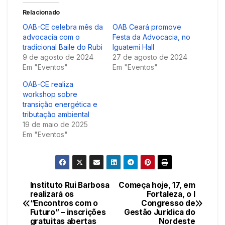
Relacionado
OAB-CE celebra mês da
OAB Ceará promove
advocacia com o
Festa da Advocacia, no
tradicional Baile do Rubi
Iguatemi Hall
9 de agosto de 2024
27 de agosto de 2024
Em "Eventos"
Em "Eventos"
OAB-CE realiza
workshop sobre
transição energética e
tributação ambiental
19 de maio de 2025
Em "Eventos"
Instituto Rui Barbosa
Começa hoje, 17, em
Navegação
realizará os
Fortaleza, o I
“Encontros com o
Congresso de
de
Futuro” – inscrições
Gestão Jurídica do
gratuitas abertas
Nordeste