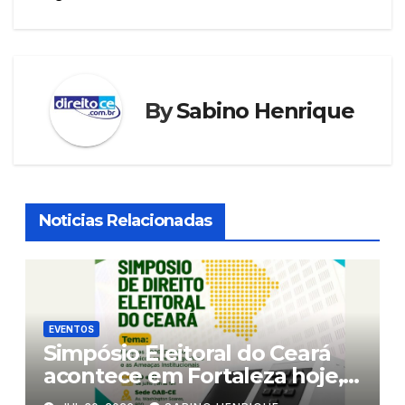
Post
By
Sabino Henrique
Noticias Relacionadas
EVENTOS
Simpósio Eleitoral do Ceará
acontece em Fortaleza hoje,
5a. feira, e amanhã, 6a.feira