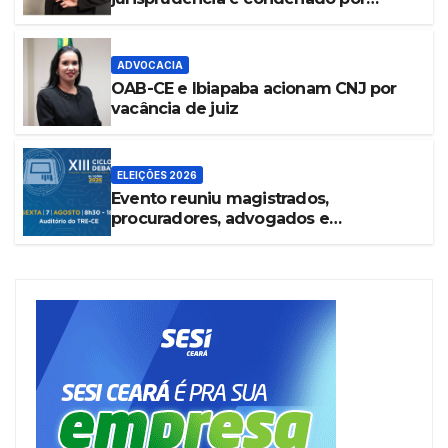
litigância de má-fé
ADVOCACIA
OAB-CE e Ibiapaba acionam CNJ por
vacância de juiz
ELEIÇÕES 2026
Evento reuniu magistrados,
procuradores, advogados e
especialistas para debater inteligência
artificial, criminalidade organizada e
violência política de gênero no
processo eleitoral