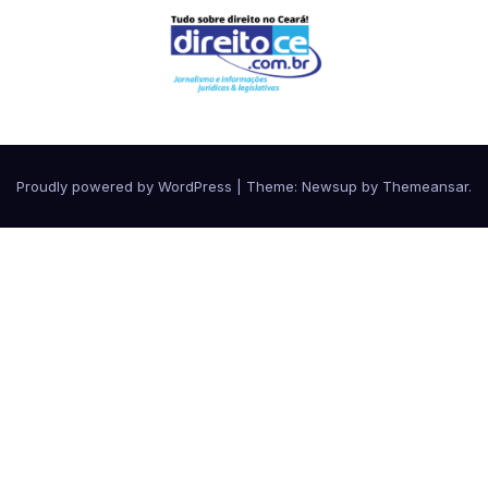
Proudly powered by WordPress
|
Theme:
Newsup
by
Themeansar
.