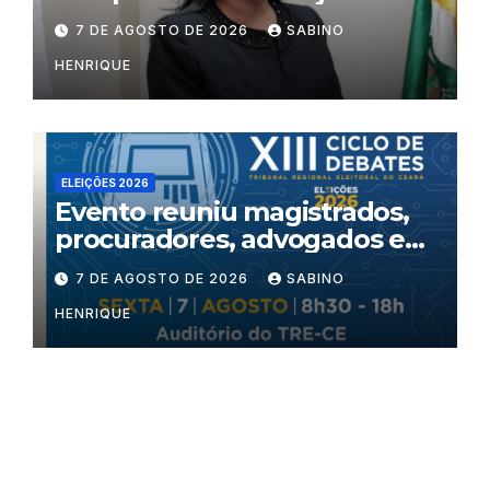
7 DE AGOSTO DE 2026
SABINO
HENRIQUE
ELEIÇÕES 2026
Evento reuniu magistrados,
procuradores, advogados e
especialistas para debater
7 DE AGOSTO DE 2026
SABINO
inteligência artificial,
HENRIQUE
criminalidade organizada e
violência política de gênero
no processo eleitoral