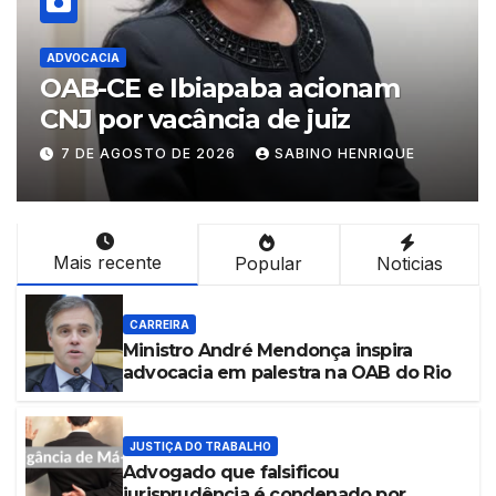
ELEIÇÕES 2026
E e Ibiapaba acionam
Evento r
r vacância de juiz
procurad
especial
GOSTO DE 2026
SABINO HENRIQUE
7 DE AGOST
inteligênc
criminal
violência
Mais recente
Popular
Noticias
processo 
CARREIRA
Ministro André Mendonça inspira
advocacia em palestra na OAB do Rio
JUSTIÇA DO TRABALHO
Advogado que falsificou
jurisprudência é condenado por