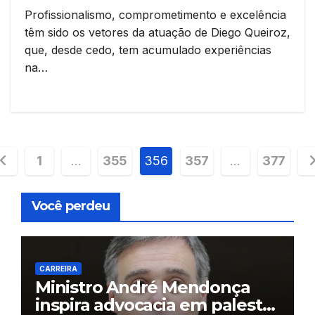
Profissionalismo, comprometimento e excelência
têm sido os vetores da atuação de Diego Queiroz,
que, desde cedo, tem acumulado experiências
na…
aginação
1
…
355
356
357
…
377
e
Você perdeu
osts
CARREIRA
Ministro André Mendonça
inspira advocacia em palestra