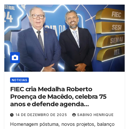
NOTICIAS
FIEC cria Medalha Roberto
Proença de Macêdo, celebra 75
anos e defende agenda
econômica para o
14 DE DEZEMBRO DE 2025
SABINO HENRIQUE
desenvolvimento do Ceará
Homenagem póstuma, novos projetos, balanço