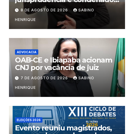
por litigância de má-fé
8 DE AGOSTO DE 2026
SABINO
HENRIQUE
ADVOCACIA
OAB-CE e Ibiapaba acionam
CNJ por vacância de juiz
7 DE AGOSTO DE 2026
SABINO
HENRIQUE
ELEIÇÕES 2026
Evento reuniu magistrados,