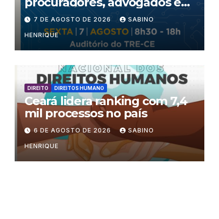
procuradores, advogados e
especialistas para debater
7 DE AGOSTO DE 2026
SABINO
inteligência artificial,
HENRIQUE
criminalidade organizada e
violência política de gênero
no processo eleitoral
DIREITO
DIREITOS HUMANO
Ceará lidera ranking com 7,4
mil processos no país
6 DE AGOSTO DE 2026
SABINO
HENRIQUE