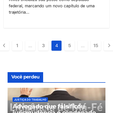
federal, marcando um novo capítulo de uma
trajetória…
Paginação
1
…
3
4
5
…
15
de
posts
Você perdeu
JUSTIÇA DO TRABALHO
Advogado que falsificou
jurisprudência é condenado